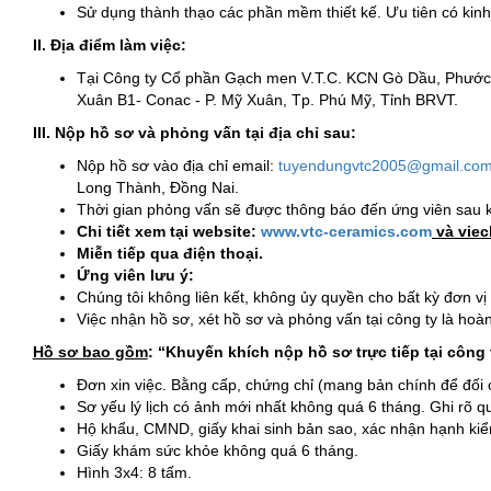
Sử dụng thành thạo các phần mềm thiết kế. Ưu tiên có kin
II. Địa điểm làm việc:
Tại Công ty Cổ phần Gạch men V.T.C. KCN Gò Dầu, Phước
Xuân B1- Conac - P. Mỹ Xuân, Tp. Phú Mỹ, Tỉnh BRVT.
III. Nộp hồ sơ và phỏng vấn tại địa chỉ sau:
Nộp hồ sơ vào địa chỉ email:
tuyendungvtc2005@gmail.co
Long Thành, Đồng Nai.
Thời gian phỏng vấn sẽ được thông báo đến ứng viên sau 
Chi tiết xem tại website:
www.vtc
-
ceramics.com
và viec
Miễn tiếp qua điện thoại.
Ứng viên lưu ý:
Chúng tôi không liên kết, không ủy quyền cho bất kỳ đơn v
Việc nhận hồ sơ, xét hồ sơ và phỏng vấn tại công ty là hoà
Hồ sơ bao gồm
: “Khuyến khích nộp hồ sơ trực tiếp tại công 
Đơn xin việc. Bằng cấp, chứng chỉ (mang bản chính để đối 
Sơ yếu lý lịch có ảnh mới nhất không quá 6 tháng. Ghi rõ qu
Hộ khẩu, CMND, giấy khai sinh bản sao, xác nhận hạnh kiể
Giấy khám sức khỏe không quá 6 tháng.
Hình 3x4: 8 tấm.