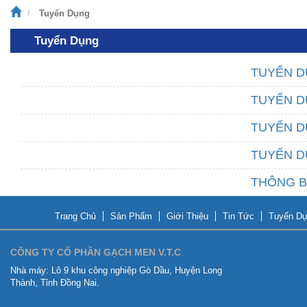
Tuyển Dụng
Tuyển Dụng
TUYỂN D
TUYỂN D
TUYỂN D
TUYỂN D
THÔNG B
Trang Chủ
Sản Phẩm
Giới Thiệu
Tin Tức
Tuyển Dụ
CÔNG TY CỔ PHẦN GẠCH MEN V.T.C
Nhà máy:
Lô 9 khu công nghiệp Gò Dầu, Huyện Long
Thành, Tỉnh Đồng Nai.