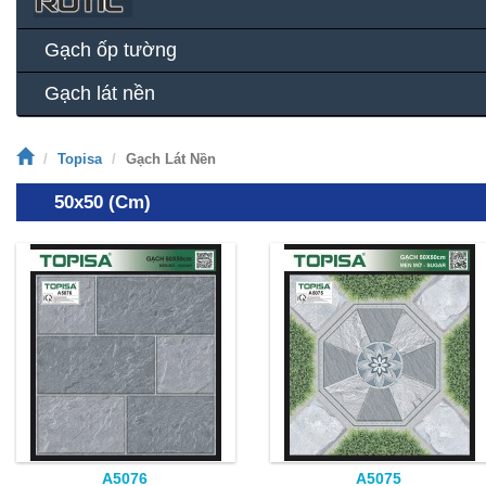
Gạch ốp tường
Gạch lát nền
Topisa
Gạch Lát Nền
50x50 (cm)
A5076
A5075