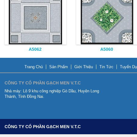
A5062
A5060
Trang Chủ
Sản Phẩm
Giới Thiệu
Tin Tức
Tuyển Dụ
CÔNG TY CỔ PHẦN GẠCH MEN V.T.C
Nhà máy:
Lô 9 khu công nghiệp Gò Dầu, Huyện Long
Thành, Tỉnh Đồng Nai.
CÔNG TY CỔ PHẦN GẠCH MEN V.T.C