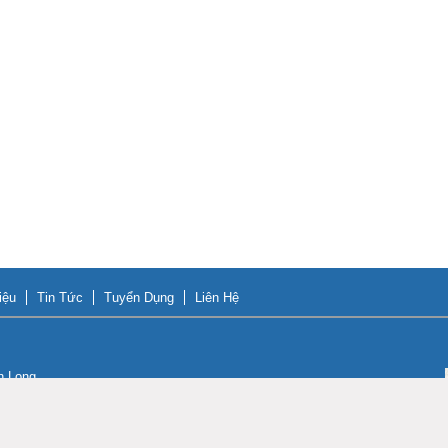
iệu
Tin Tức
Tuyển Dụng
Liên Hệ
n Long