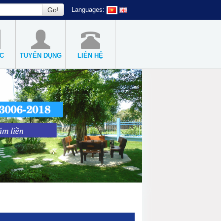
Go!
Languages:
ỨC
TUYỂN DỤNG
LIÊN HỆ