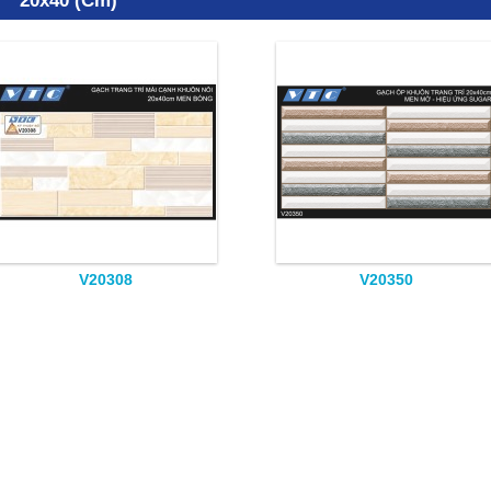
20x40 (cm)
V20308
V20350