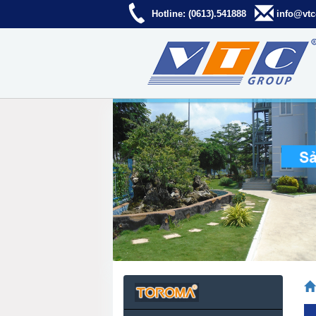
Hotline: (0613).541888
info@vtc