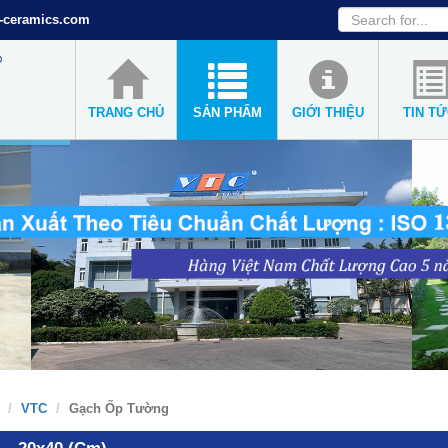
-ceramics.com
TRANG CHỦ
SẢN PHẨM
GIỚI THIỆU
TIN T
VTC
Gạch Ốp Tường