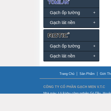
Gạch ốp tường
Gạch lát nền
Gạch ốp tường
Gạch lát nền
Trang Chủ
Sản Phẩm
Giới Th
CÔNG TY CỔ PHẦN GẠCH MEN V.T.C
Nhà máy:
Lô 9 khu công nghiệp Gò Dầu, Huyệ
Thành, Tỉnh Đồng Nai.