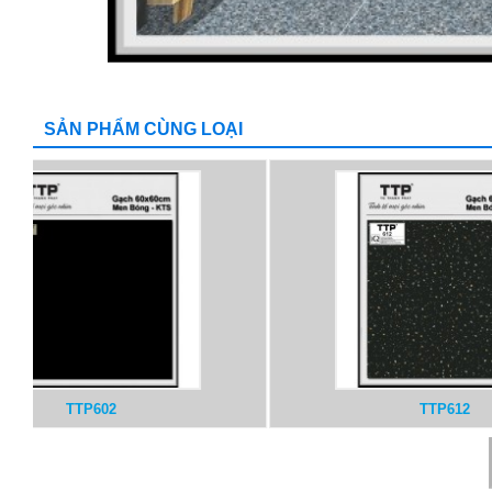
SẢN PHẨM CÙNG LOẠI
TTP613