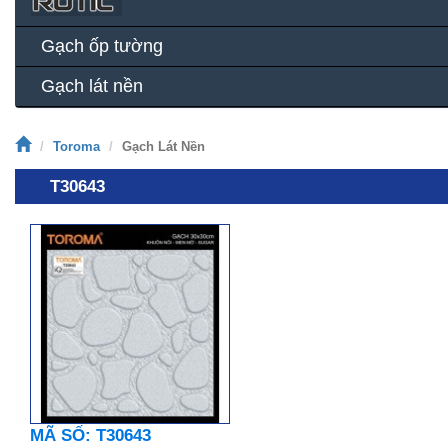
Gạch ốp tường
Gạch lát nền
Toroma
Gạch Lát Nền
T30643
MÃ SỐ: T30643